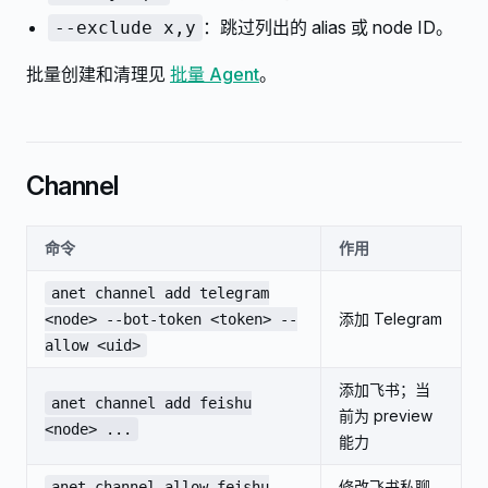
：跳过列出的 alias 或 node ID。
--exclude x,y
批量创建和清理见
批量 Agent
。
Channel
命令
作用
anet channel add telegram
添加 Telegram
<node> --bot-token <token> --
allow <uid>
添加飞书；当
anet channel add feishu
前为 preview
<node> ...
能力
修改飞书私聊
anet channel allow feishu