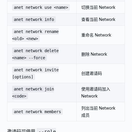
切换当前 Network
anet network use <name>
查看当前 Network
anet network info
anet network rename
重命名 Network
<old> <new>
anet network delete
删除 Network
<name> --force
anet network invite
创建邀请码
[options]
使用邀请码加入
anet network join
Network
<code>
列出当前 Network
anet network members
成员
邀请码可使用
--role