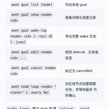
列出本地 goal
anet goal list [node]
anet goal show <node>
查看详情与进度记录
<id>
anet goal wake-log
导出完整 wake 历史
<node> <id> [--tail N]
[--json]
修改 interval、文本或
anet goal edit <node>
状态
<id> ...
anet goal cancel <node>
标记为 cancelled
<id>
向在线节点创建周期
anet node loop <node> "
任务，并等待最多 15
<task>" [--every 5m]
秒确认
通过 Hub 投递
；
node loop
/aloop
goal