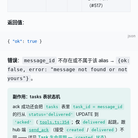
（#517）
返回值
：
json
{ 
"ok"
: 
true
 }
错误
：
不存在或不属于该 alias →
message_id
{ok:
false, error: "message not found or not
。
yours"}
副作用：tasks 表状态机
ack 成功还会把
表里
tasks
task_id = message_id
的行从
UPDATE 到
status='delivered'
（
；
仅
起跳，跟
'acked'
tools.ts:354
delivered
hub 端
（接受
/
）不
send_ack
created
delivered
同 —— 详见
Task 生命周期 —
状态
）。
created