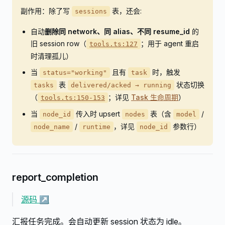
副作用：除了写
表，还会:
sessions
自动
删除同 network、同 alias、不同 resume_id
的
旧 session row（
；用于 agent 重启
tools.ts:127
时清理孤儿）
当
且有
时，触发
status="working"
task
表
状态切换
tasks
delivered/acked → running
（
；详见
Task 生命周期
）
tools.ts:150-153
当
传入时 upsert
表（含
/
node_id
nodes
model
/
，详见
参数行）
node_name
runtime
node_id
report_completion
源码 ↗
汇报任务完成。会自动更新 session 状态为 idle。