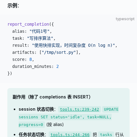
示例
：
typescript
report_completion
({
  alias: 
"代码1号"
,
  task: 
"写排序算法"
,
  result: 
"使用快排实现，时间复杂度 O(n log n)"
,
  artifacts: [
"/tmp/sort.py"
],
  score: 
8
,
  duration_minutes: 
2
})
副作用（除了 completions 表 INSERT）
session 状态切换
：
tools.ts:239-242
UPDATE
sessions SET status='idle', task=NULL,
(按 alias)
progress=0
任务状态切换
：
把
行从
tools.ts:244-266
tasks