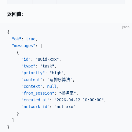
返回值
：
json
{
  "ok"
: 
true
,
  "messages"
: [
    {
      "id"
: 
"uuid-xxx"
,
      "type"
: 
"task"
,
      "priority"
: 
"high"
,
      "content"
: 
"写排序算法"
,
      "context"
: 
null
,
      "from_session"
: 
"指挥室"
,
      "created_at"
: 
"2026-04-12 10:00:00"
,
      "network_id"
: 
"net_xxx"
    }
  ]
}