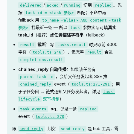
/
/
切到
。先
delivered
acked
running
replied
按
匹配；不命中再
task_id = <task 参数>
fallback 用
to_name=<alias> AND content=<task
找最近一条 — 所以
参数实际可填
真实
参数>
task
task_id
（推荐）或
任务描述字符串
（fallback）
截断
：写
时只取前 4000
result
tasks.result
字符（
），但完整
会进
tools.ts:246
result
completions.result
chained_reply 自动传播
：如果该任务有
，会给父任务发起者 SSE 推
parent_task_id
event（
；用
chained_reply
tools.ts:271-291
于子任务回 → 链式通知父任务发起者，详见
task-
双写机制
）
lifecycle
log
：记录一条
task_events
replied
event（
）
tools.ts:270
跟
比较：
是 hub 工具，需
send_reply
send_reply