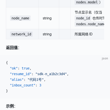
）
nodes.model
节点显示名（仅当
string
也传时写入
node_name
node_id
nodes.node_name
string
所属网络 ID
network_id
返回值
：
json
{
  "ok"
: 
true
,
  "resume_id"
: 
"sdk-n_a1b2c3d4"
,
  "alias"
: 
"代码1号"
,
  "inbox_count"
: 
3
}
示例
：