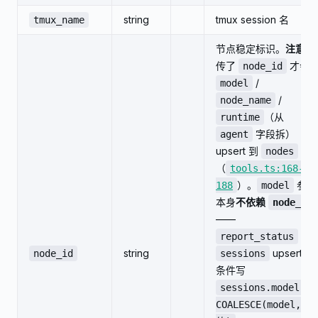
string
tmux session 名
tmux_name
节点稳定标识。
注意
：
传了
才会
node_id
/
model
/
node_name
（从
runtime
字段拆）
agent
upsert 到
表
nodes
（
tools.ts:168-
）。
参数
188
model
本身
不依赖
node_id
——
的
report_status
string
upsert 无
node_id
sessions
条件写
sessions.model =
COALESCE(model, 旧