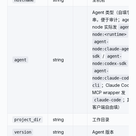
hostname
Agent 类型（自填字符
串，便于审计；agent-
node 实际发
agent-
，
node:<runtime>
agent-
node:claude-agent-
/
sdk
agent-
string
agent
/
node:codex-sdk
agent-
node:claude-code-
；Claude Code
cli
MCP wrapper 发
；其他
claude-code
客户端自由填）
string
工作目录
project_dir
string
Agent 版本
version