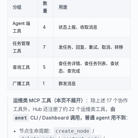
数
分组
用途
量
Agent 端
4
状态上报、收取消息
工具
任务管理
7
发任务、回复、重试、取消、转移
工具
查任务详情、查任务列表、查状
查询工具
5
态、查完成
广播工具
1
群发消息
运维类 MCP 工具（本页不展开）
：除上述 17 个协作
工具外，Hub 还注册了约 22 个运维类工具，
由
CLI / Dashboard 调用，普通 agent 用不到
：
anet
节点生命周期：
/
create_node