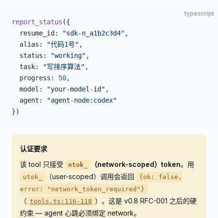
typescript
report_status
({
  resume_id: 
"sdk-n_a1b2c3d4"
,
  alias: 
"代码1号"
,
  status: 
"working"
,
  task: 
"写排序算法"
,
  progress: 
50
,
  model: 
"your-model-id"
,
  agent: 
"agent-node:codex"
})
认证要求
该 tool 只接受
（network-scoped）token
。用
ntok_
（user-scoped）调用会返回
utok_
{ok: false,
error: "network_token_required"}
（
）。这是 v0.8 RFC-001 之后的硬
tools.ts:116-118
约束 — agent 心跳必须绑定 network。