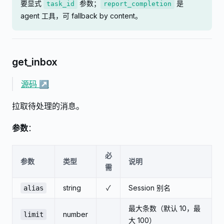
要显式
参数；
是
task_id
report_completion
agent 工具，可 fallback by content。
get_inbox
源码 ↗
拉取待处理的消息。
参数
：
必
参数
类型
说明
需
string
✓
Session 别名
alias
最大条数（默认 10，最
number
limit
大 100）