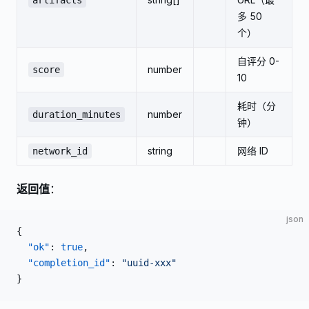
artifacts
多 50
个）
自评分 0-
number
score
10
耗时（分
number
duration_minutes
钟）
string
网络 ID
network_id
返回值
：
json
{
  "ok"
: 
true
,
  "completion_id"
: 
"uuid-xxx"
}