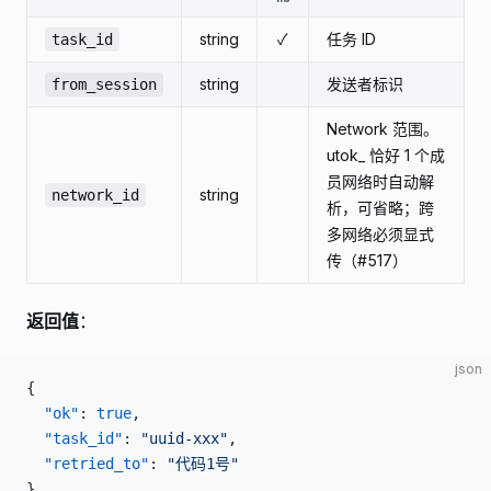
string
✓
任务 ID
task_id
string
发送者标识
from_session
Network 范围。
utok_ 恰好 1 个成
员网络时自动解
string
network_id
析，可省略；跨
多网络必须显式
传（#517）
返回值
：
json
{
  "ok"
: 
true
,
  "task_id"
: 
"uuid-xxx"
,
  "retried_to"
: 
"代码1号"
}