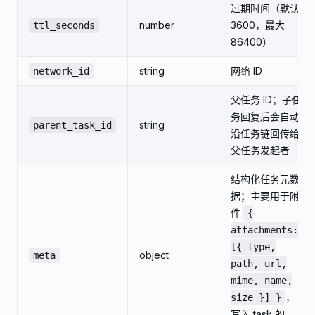
过期时间（默认
number
3600，最大
ttl_seconds
86400）
string
网络 ID
network_id
父任务 ID；子任
务回复后会自动
string
parent_task_id
沿任务链回传给
父任务发起者
结构化任务元数
据；主要用于附
件
{
attachments:
[{ type,
object
meta
path, url,
mime, name,
，
size }] }
写入 task 的