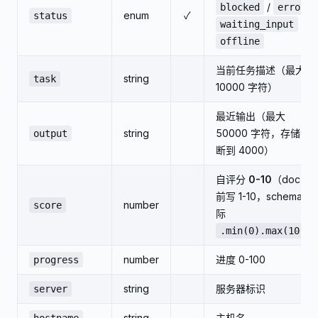
/
/
blocked
error
enum
✓
status
/
waiting_input
offline
当前任务描述（最大
string
task
10000 字符）
最近输出（最大
string
50000 字符，存储截
output
断到 4000）
自评分
0-10
（doc 之
前写 1-10，schema 实
number
score
际
.min(0).max(10)
number
进度 0-100
progress
string
服务器标识
server
string
主机名