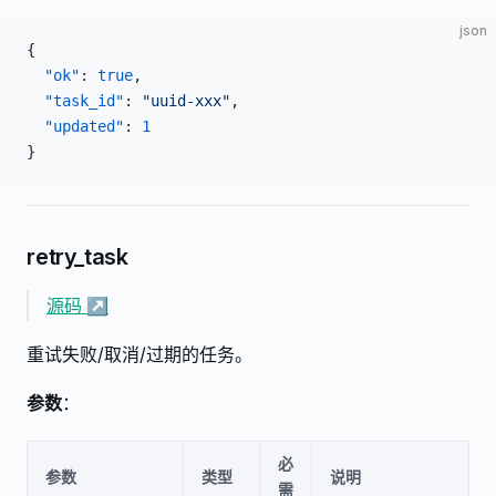
json
{
  "ok"
: 
true
,
  "task_id"
: 
"uuid-xxx"
,
  "updated"
: 
1
}
retry_task
源码 ↗
重试失败/取消/过期的任务。
参数
：
必
参数
类型
说明
需