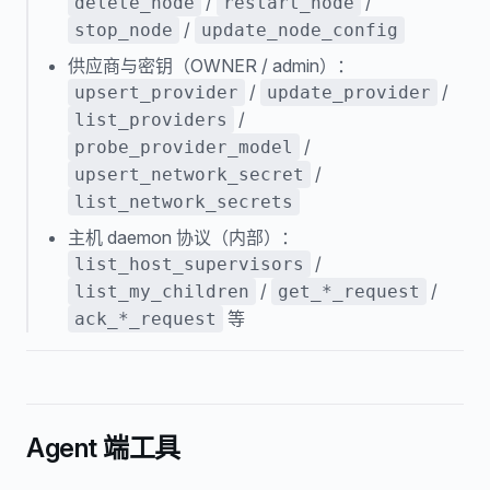
/
/
delete_node
restart_node
/
stop_node
update_node_config
供应商与密钥（OWNER / admin）：
/
/
upsert_provider
update_provider
/
list_providers
/
probe_provider_model
/
upsert_network_secret
list_network_secrets
主机 daemon 协议（内部）：
/
list_host_supervisors
/
/
list_my_children
get_*_request
等
ack_*_request
Agent 端工具