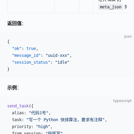
列
meta_json
返回值
：
json
{
  "ok"
: 
true
,
  "message_id"
: 
"uuid-xxx"
,
  "session_status"
: 
"idle"
}
示例
：
typescript
send_task
({
  alias: 
"代码1号"
,
  task: 
"写一个 Python 快排算法，要求有注释"
,
  priority: 
"high"
,
  from_session: 
"指挥室"
,