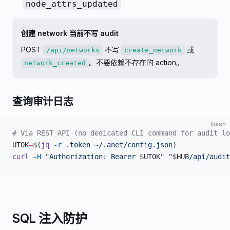
node_attrs_updated
创建 network 当前不写 audit
POST
不写
或
/api/networks
create_network
。不要依赖不存在的 action。
network_created
查询审计日志
bash
# Via REST API (no dedicated CLI command for audit lo
UTOK
=
$(
jq
 -r
 .token
 ~/.anet/config.json
)
curl
 -H
 "Authorization: Bearer 
$UTOK
"
 "
$HUB
/api/audit
SQL 注入防护