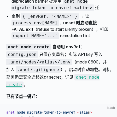
deprecation banner 提示用
anet node
迁
migrate-token-to-envref <alias>
拿到
→ 读
{ _envRef: "<NAME>" }
；
unset 时启动直接
process.env[NAME]
FATAL exit
（refuse to start silently broken），打印
remediation hint
export NAME='...'
自动用 envRef
：
anet node create
只保存变量名；实际 API key 写入
config.json
（mode 0600，并
.anet/nodes/<alias>/.env
加入
），启动时自动加载。跨机
.anet/.gitignore
部署仍需安全迁移这份 secret；详见
anet node
。
create
已有节点一键迁
：
bash
anet
 node
 migrate-token-to-envref
 <
alia
s
>