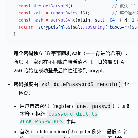
  const
 N
 =
 getScryptN
();               
// 默认 14 
  const
 salt
 =
 randomBytes
(
16
);         
// 每个密码
  const
 hash
 =
 scryptSync
(plain, salt, 
64
, { N: 
1
 
  return
 `scrypt$${
N
}$${
salt
.
toString
(
"base64"
)
}$$
}
每个密码独立 16 字节随机 salt
（一并存进哈希串），
所以同一密码在不同账户哈希值不同。旧的裸 SHA-
256 哈希在成功登录后惰性迁移到 scrypt。
密码强度
由
统
validatePasswordStrength()
一检查：
用户自选密码（register /
）：
≥ 8
anet passwd
字符
+ 拒绝
password-dict.ts
字典
WEAK_PASSWORDS
首次 bootstrap admin 的 register 例外：最低 4 字