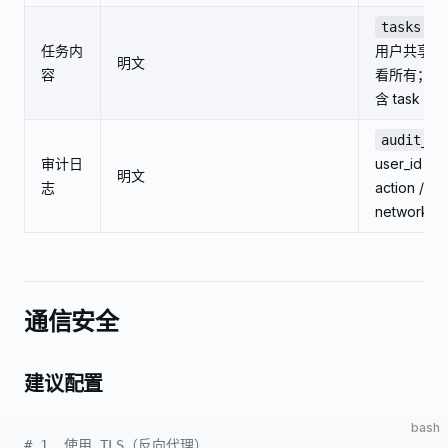
tasks.co
任务内
用户共享 hub
明文
容
看所有；
a
含 task bo
audit_lo
审计日
user_id / 
明文
志
action / deta
network_id
通信安全
建议配置
bash
# 1. 使用 TLS（反向代理）