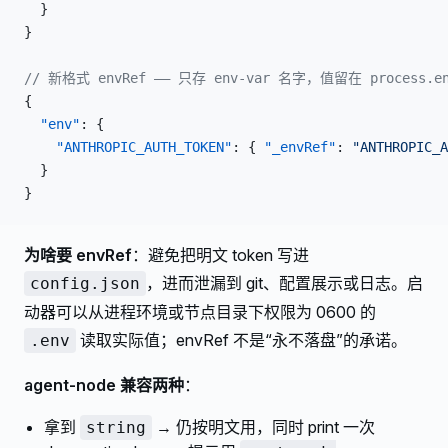
  }
}
// 新格式 envRef —— 只存 env-var 名字，值留在 process.e
{
  "env"
: {
    "ANTHROPIC_AUTH_TOKEN"
: { 
"_envRef"
: 
"ANTHROPIC_A
  }
}
为啥要 envRef
：避免把明文 token 写进
，进而泄漏到 git、配置展示或日志。启
config.json
动器可以从进程环境或节点目录下权限为 0600 的
读取实际值；envRef 不是“永不落盘”的承诺。
.env
agent-node 兼容两种
：
拿到
→ 仍按明文用，同时 print 一次
string