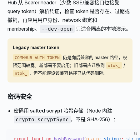
Hub 从 Bearer header（少数 SSE/兼容接口也接受
query token）解析凭证，检查 token 是否存在、过期或
撤销，再应用用户身份、network 绑定和
membership。
只适合隔离的本地演示。
--dev-open
Legacy master token
仍是向后兼容的 master 路径，权
COMMHUB_AUTH_TOKEN
限范围较宽。新部署不要启用；旧部署应迁移到
/
utok_
，但不能假设该兼容路径已从代码删除。
ntok_
密码安全
密码用
salted scrypt
哈希存储（Node 内建
，不是 SHA-256）：
crypto.scryptSync
ts
export
 function
 hashPassword
(
plain
:
 string
)
:
 strin