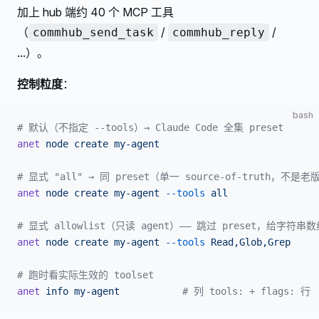
加上 hub 端约 40 个 MCP 工具
（
/
/
commhub_send_task
commhub_reply
...）。
控制粒度
：
bash
# 默认（不指定 --tools）→ Claude Code 全集 preset
anet
 node
 create
 my-agent
# 显式 "all" → 同 preset（单一 source-of-truth，不是
anet
 node
 create
 my-agent
 --tools
 all
# 显式 allowlist（只读 agent）—— 跳过 preset，给字符串数
anet
 node
 create
 my-agent
 --tools
 Read,Glob,Grep
# 跑时看实际生效的 toolset
anet
 info
 my-agent
           # 列 tools: + flags: 行