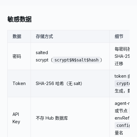
敏感数据
数据
存储方式
细节
每密码独立随
salted
密码
SHA-25
scrypt（
）
scrypt$N$salt$hash
迁移
token 由
Token
SHA-256 哈希（无 salt）
crypto.r
生成，数据
agent-n
或节点
.e
API
不存 Hub 数据库
envRef 让
Key
config.j
量名