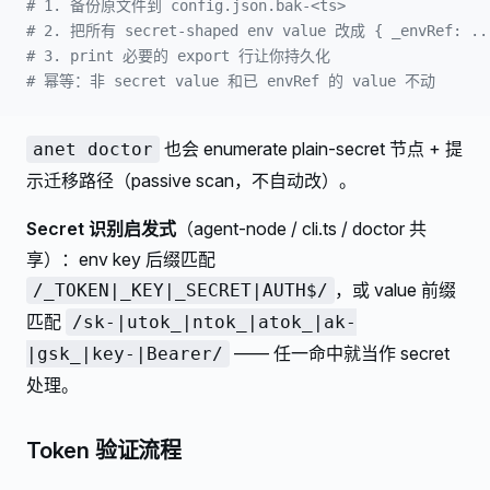
# 1. 备份原文件到 config.json.bak-<ts>
# 2. 把所有 secret-shaped env value 改成 { _envRef: ..
# 3. print 必要的 export 行让你持久化
# 幂等：非 secret value 和已 envRef 的 value 不动
也会 enumerate plain-secret 节点 + 提
anet doctor
示迁移路径（passive scan，不自动改）。
Secret 识别启发式
（agent-node / cli.ts / doctor 共
享）：env key 后缀匹配
，或 value 前缀
/_TOKEN|_KEY|_SECRET|AUTH$/
匹配
/sk-|utok_|ntok_|atok_|ak-
—— 任一命中就当作 secret
|gsk_|key-|Bearer/
处理。
Token 验证流程