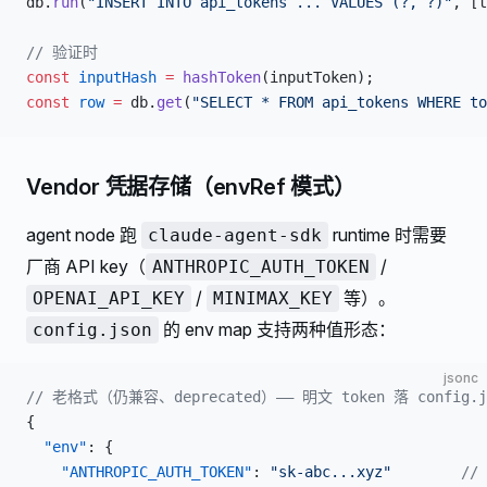
db.
run
(
"INSERT INTO api_tokens ... VALUES (?, ?)"
, [t
// 验证时
const
 inputHash
 =
 hashToken
(inputToken);
const
 row
 =
 db.
get
(
"SELECT * FROM api_tokens WHERE to
Vendor 凭据存储（envRef 模式）
agent node 跑
runtime 时需要
claude-agent-sdk
厂商 API key（
/
ANTHROPIC_AUTH_TOKEN
/
等）。
OPENAI_API_KEY
MINIMAX_KEY
的 env map 支持两种值形态：
config.json
jsonc
// 老格式（仍兼容、deprecated）—— 明文 token 落 config.j
{
  "env"
: {
    "ANTHROPIC_AUTH_TOKEN"
: 
"sk-abc...xyz"
        /