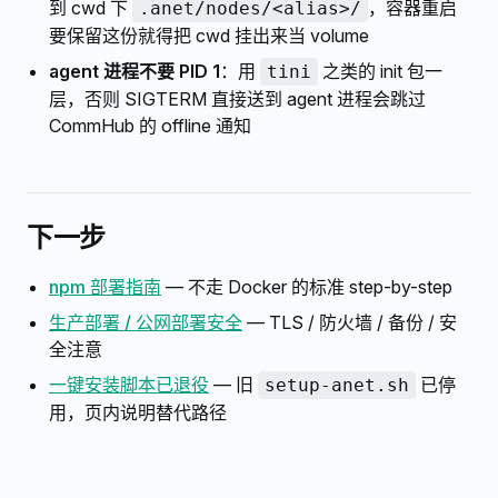
到 cwd 下
，容器重启
.anet/nodes/<alias>/
要保留这份就得把 cwd 挂出来当 volume
agent 进程不要 PID 1
：用
之类的 init 包一
tini
层，否则 SIGTERM 直接送到 agent 进程会跳过
CommHub 的 offline 通知
下一步
npm 部署指南
— 不走 Docker 的标准 step-by-step
生产部署 / 公网部署安全
— TLS / 防火墙 / 备份 / 安
全注意
一键安装脚本已退役
— 旧
已停
setup-anet.sh
用，页内说明替代路径