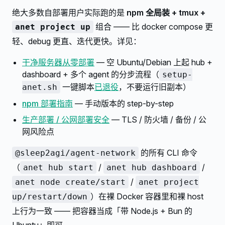
绝大多数自部署用户实际跑的是
npm 全局装 + tmux +
组合 —— 比 docker compose 更
anet project up
轻、debug 更直、迭代更快。详见：
干净服务器从零部署
— 空 Ubuntu/Debian 上起 hub +
dashboard + 多个 agent 的分步流程（
setup-
一键脚本
已退役
，不要运行旧副本）
anet.sh
npm 部署指南
— 手动版本的 step-by-step
生产部署 / 公网部署安全
— TLS / 防火墙 / 备份 / 公
网风险点
的所有 CLI 命令
@sleep2agi/agent-network
（
/
/
anet hub start
anet hub dashboard
/
anet node create/start
anet project
）在裸 Docker 容器里和裸 host
up/restart/down
上行为一致 —— 把容器当成「带 Node.js + Bun 的